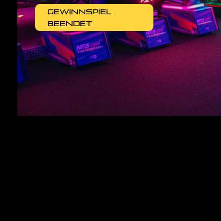
GEWINNSPIEL
BEENDET