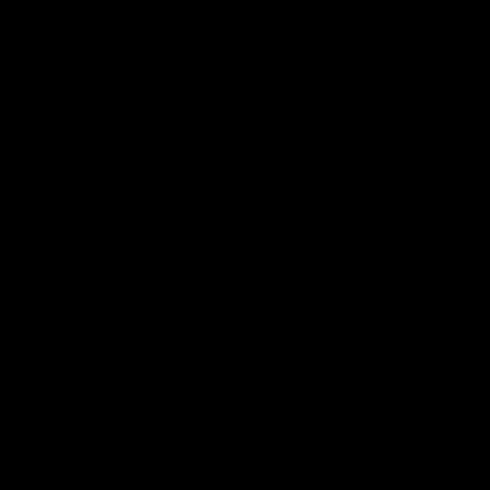
Über uns
Preise