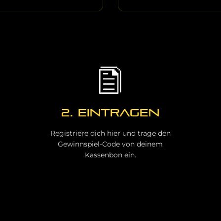
2. EINTRAGEN
Registriere dich hier und trage den
Gewinnspiel-Code von deinem
Kassenbon ein.