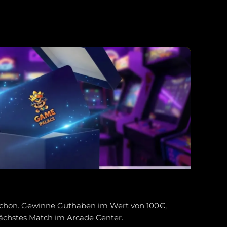
schon. Gewinne Guthaben im Wert von 100€,
nächstes Match im Arcade Center.