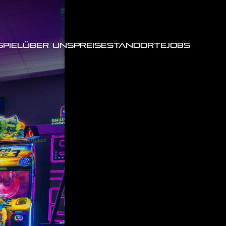
PIEL
ÜBER UNS
PREISE
STANDORTE
JOBS