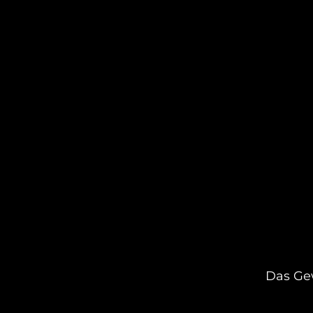
Das Gew