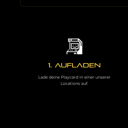
1. AUFLADEN
Lade deine Playcard in einer unserer
Locations auf.